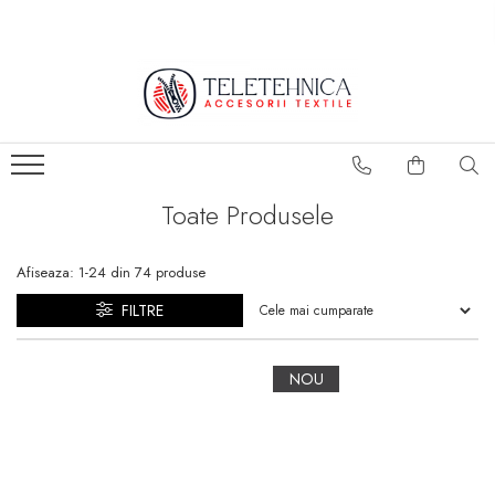
Ace
Fermoare
Ace cusut manual
Fermoare metal
Ace masina cusut
Fermoare nailon
Ace tricotat/crosetat
Fermoare plastic
Toate Produsele
Cursori
Afiseaza:
1-
24
din
74
produse
FILTRE
NOU