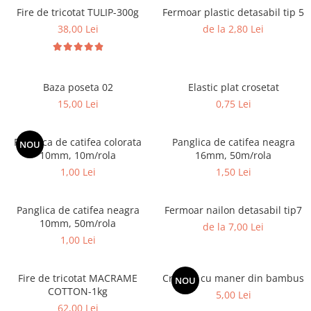
Fire de tricotat TULIP-300g
Fermoar plastic detasabil tip 5
38,00 Lei
de la 2,80 Lei
Baza poseta 02
Elastic plat crosetat
15,00 Lei
0,75 Lei
Panglica de catifea colorata
Panglica de catifea neagra
NOU
10mm, 10m/rola
16mm, 50m/rola
1,00 Lei
1,50 Lei
Panglica de catifea neagra
Fermoar nailon detasabil tip7
10mm, 50m/rola
de la 7,00 Lei
1,00 Lei
Fire de tricotat MACRAME
Crosete cu maner din bambus
NOU
COTTON-1kg
5,00 Lei
62,00 Lei