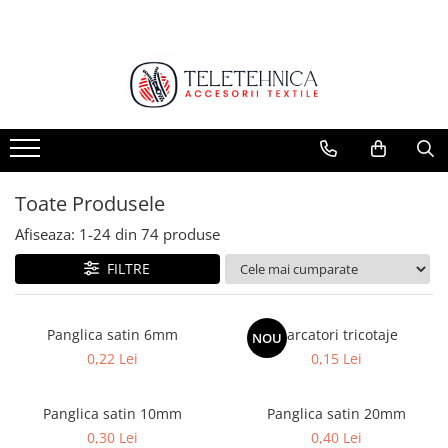
Ace
Fermoare
Ace cusut manual
Fermoare metal
Ace masina cusut
Fermoare nailon
Ace tricotat/crosetat
Fermoare plastic
Toate Produsele
Cursori
Afiseaza:
1-
24
din
74
produse
FILTRE
Panglica satin 6mm
Marcatori tricotaje
NOU
0,22 Lei
0,15 Lei
Panglica satin 10mm
Panglica satin 20mm
0,30 Lei
0,40 Lei