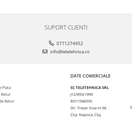
SUPORT CLIENTI
-
0771274952
info@teletehnica.ro
DATE COMERCIALE
 Plata
SC TELETEHNICA SRL
e Retur
J12/893/1999
de Retur
RO11946595
©
Str. Traian Vuia nr 66
Cluj- Napoca, Cluj