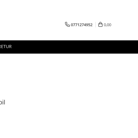
0771274952
0,00
RETUR
il