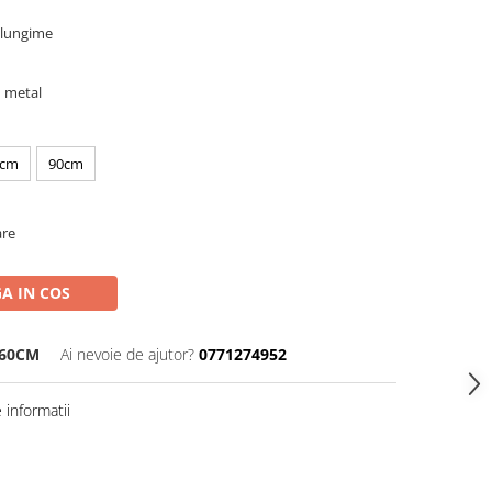
e lungime
n metal
0cm
90cm
are
A IN COS
60CM
Ai nevoie de ajutor?
0771274952
informatii