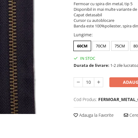
Fermoar cu spira din metal, tip 5
Disponibil in mai multe variante d
Capat detasabil
Cursor cu autoblocare
Banda este 100%poliester, spira di
Lungime
:
60CM
70CM
75CM
8
IN STOC
Durata de livrare:
1-2 zile lucrato
ADAUG
Cod Produs:
FERMOAR_METAL_
Adauga la Favorite
Cere 