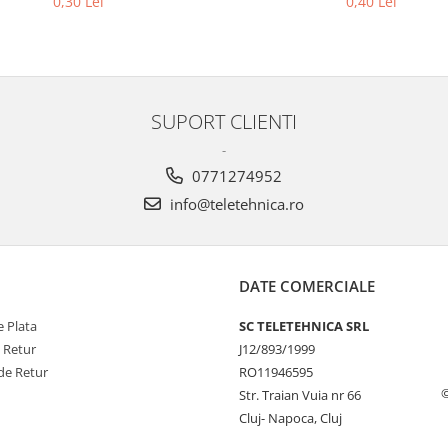
0,30 Lei
0,40 Lei
SUPORT CLIENTI
-
0771274952
info@teletehnica.ro
DATE COMERCIALE
 Plata
SC TELETEHNICA SRL
e Retur
J12/893/1999
de Retur
RO11946595
©
Str. Traian Vuia nr 66
Cluj- Napoca, Cluj