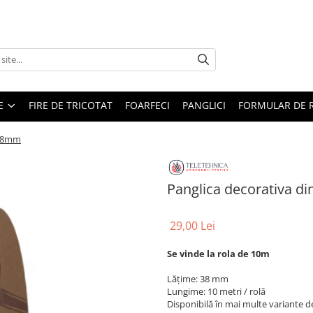
E
FIRE DE TRICOTAT
FOARFECI
PANGLICI
FORMULAR DE 
 38mm
Panglica decorativa d
29,00 Lei
Se vinde la rola de 10m
Lățime: 38 mm
Lungime: 10 metri / rolă
Disponibilă în mai multe variante d