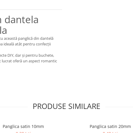
n dantela
la
cu această panglică din dantelă
ea ideală atât pentru confecții
ecte DIY, dar și pentru buchete,
nt lucrat oferă un aspect romantic
PRODUSE SIMILARE
Panglica satin 10mm
Panglica satin 20mm