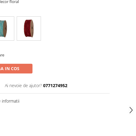
decor floral
are
A IN COS
Ai nevoie de ajutor?
0771274952
informatii