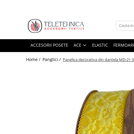
Ace
Fermoare
Ace cusut manual
Fermoare metal
Ace masina cusut
Fermoare nailon
ACCESORII POSETE
ACE
ELASTIC
FERMOAR
Ace tricotat/crosetat
Fermoare plastic
Home /
Panglici /
Panglica decorativa din dantela MD-21
Cursori