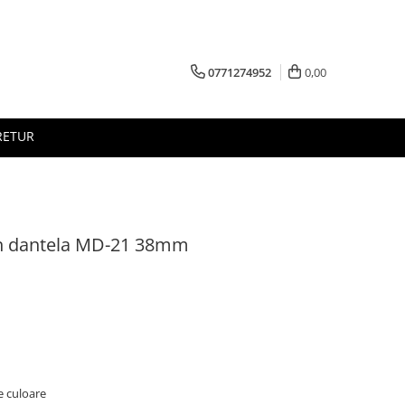
0771274952
0,00
RETUR
in dantela MD-21 38mm
e culoare