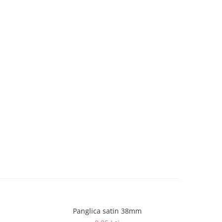
Panglica satin 38mm
Panglica
NOU