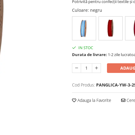
Potrivită pentru confecții textile și 
Culoare
: negru
IN STOC
Durata de livrare:
1-2 zile lucrato
ADAUG
Cod Produs:
PANGLICA-YW-3-
Adauga la Favorite
Cere 