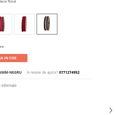
decor floral
are
A IN COS
25MM-NEGRU
Ai nevoie de ajutor?
0771274952
informatii