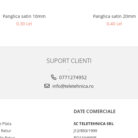
Panglica satin 10mm
Panglica satin 20mm
0,30 Lei
0,40 Lei
SUPORT CLIENTI
-
0771274952
info@teletehnica.ro
DATE COMERCIALE
 Plata
SC TELETEHNICA SRL
e Retur
J12/893/1999
de Retur
RO11946595