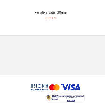
Panglica satin 38mm
Panglica
NOU
0,85 Lei