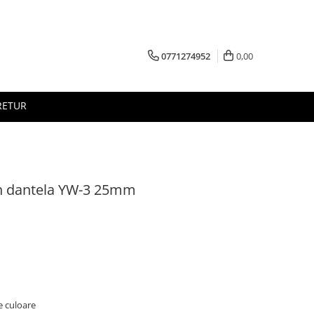
0771274952
0,00
RETUR
in dantela YW-3 25mm
e culoare