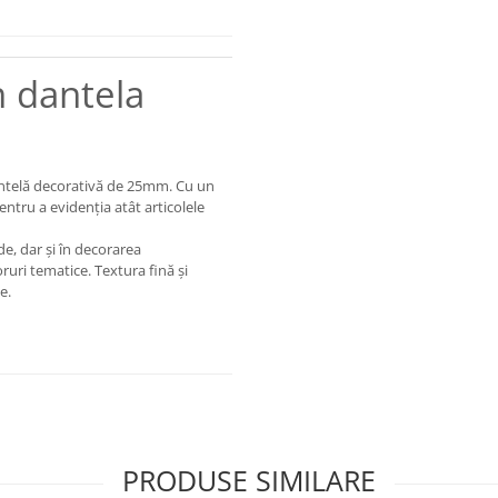
n dantela
dantelă decorativă de 25mm. Cu un
entru a evidenția atât articolele
de, dar și în decorarea
oruri tematice. Textura fină și
e.
PRODUSE SIMILARE